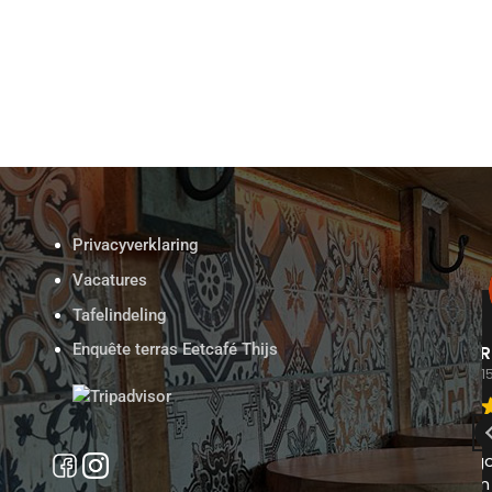
Privacyverklaring
Vacatures
Tafelindeling
Enquête terras Eetcafé Thijs
sman
Rob Buhre
26
15 April 2026
en eetcafé.
Ik ben hier voor de tweede keer. Een
gezellig en goed eten hier . Maar er
staat er een achter de bar en die