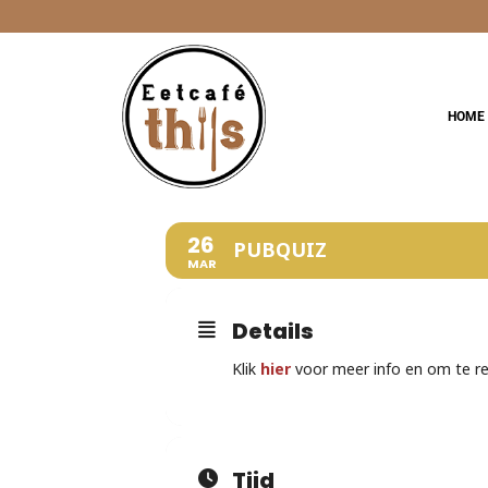
Ga
naar
inhoud
HOME
26
PUBQUIZ
MAR
Details
Klik
hier
voor meer info en om te r
Tijd