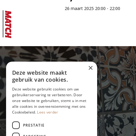
26 maart 2025 20:00 - 22:00
×
Gegevens:
Deze website maakt
gebruik van cookies.
Sint Gilleshof 5
1066 PZ Amsterdam
Deze website gebruikt cookies om uw
020 669 58 80
gebruikerservaring te verbeteren. Door
Karlien Hui
info@eetcafe-thijs.nl
onze website te gebruiken, stemt u in met
20 April 20
alle cookies in overeenstemming met ons
Cookiebeleid.
Lees verder
Goede kaart voor e
PRESTATIE