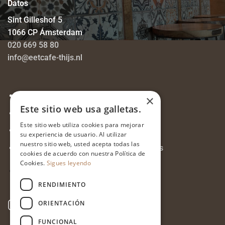
Datos
Sint Gilleshof 5
1066 CP Ámsterdam
020 669 58 80
info@eetcafe-thijs.nl
Declaración de privacidad
×
Este sitio web usa galletas.
Vacantes
Este sitio web utiliza cookies para mejorar
Disposición de mesas
su experiencia de usuario. Al utilizar
nuestro sitio web, usted acepta todas las
Investigación de fincas Café-Bistró Thijs
cookies de acuerdo con nuestra Política de
Cookies.
Sigues leyendo
RENDIMIENTO
ORIENTACIÓN
FUNCIONAL