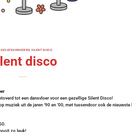
T GECATEGORISEERD
,
SILENT DISCO
lent disco
ber
overd tot een dansvloer voor een gezellige Silent Disco!
p muziek uit de jaren ’90 en ’00, met tussendoor ook de nieuwste 
50.
ooit zo leuk!