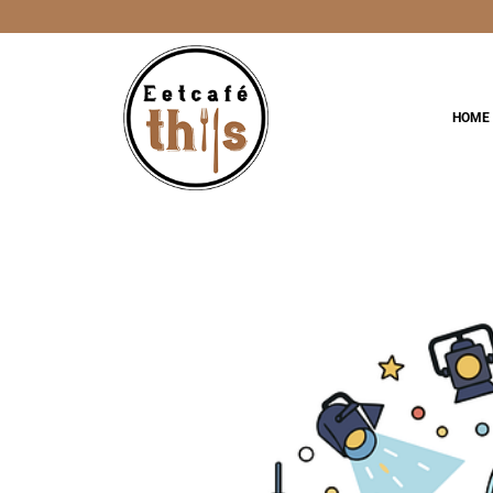
Ga
naar
inhoud
HOME