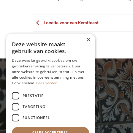
Locatie voor een Kerstfeest
×
Deze website maakt
gebruik van cookies.
Deze website gebruikt cookies om uw
gebruikerservaring te verbeteren. Door
onze website te gebruiken, stemt u in met
alle cookies in overeenstemming met ons
Gegevens:
Cookiebeleid.
Lees verder
Sint Gilleshof 5
PRESTATIE
1066 PZ Amsterdam
020 669 58 80
TARGETING
info@eetcafe-thijs.nl
FUNCTIONEEL
ALLES ACCEPTEREN