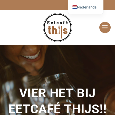
Ga
Nederlands
naar
inhoud
VIER HET BIJ
EETCAFÉ THIJS!!