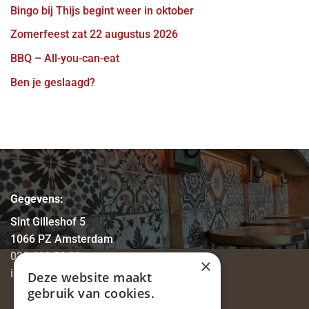
Bingo bij Thijs begint weer in oktober
Zomerfeest zat 22 augustus 2026
BBQ – All-you-can-eat
Ben je geslaagd?
Gegevens:
Sint Gilleshof 5
1066 PZ Amsterdam
020 669 58 80
×
info@eetcafe-thijs.nl
Deze website maakt
gebruik van cookies.