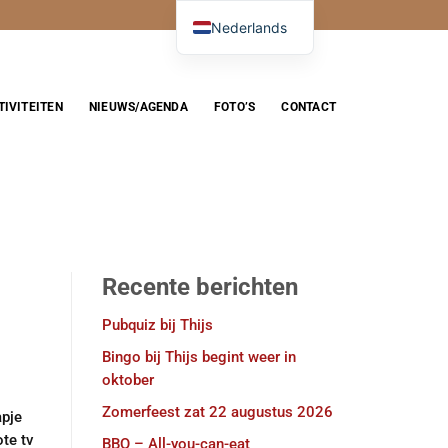
Nederlands
TIVITEITEN
NIEUWS/AGENDA
FOTO’S
CONTACT
Recente berichten
Pubquiz bij Thijs
Bingo bij Thijs begint weer in
oktober
Zomerfeest zat 22 augustus 2026
apje
te tv
BBQ – All-you-can-eat