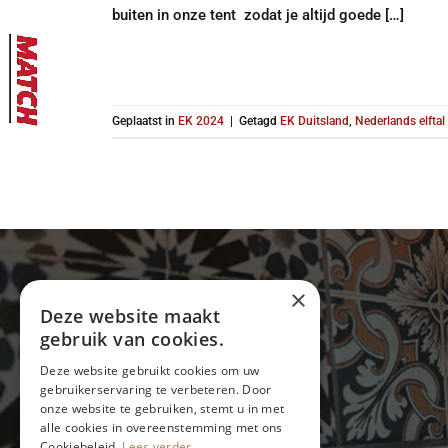
buiten in onze tent zodat je altijd goede […]
Geplaatst in
EK 2024
|
Getagd
EK Duitsland
,
Nederlands elftal
×
Gegevens:
Deze website maakt
gebruik van cookies.
Sint Gilleshof 5
1066 PZ Amsterdam
Deze website gebruikt cookies om uw
020 669 58 80
gebruikerservaring te verbeteren. Door
info@eetcafe-thijs.nl
onze website te gebruiken, stemt u in met
alle cookies in overeenstemming met ons
Cookiebeleid.
Lees verder