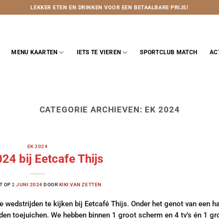
LEKKER ETEN EN DRINKEN VOOR EEN BETAALBARE PRIJS!
MENU KAARTEN
IETS TE VIEREN
SPORTCLUB MATCH
AC
CATEGORIE ARCHIEVEN:
EK 2024
EK 2024
24 bij Eetcafe Thijs
T OP
2 JUNI 2024
DOOR
KIKI VAN ZETTEN
 wedstrijden te kijken bij Eetcafé Thijs. Onder het genot van een h
nden toejuichen. We hebben binnen 1 groot scherm en 4 tv’s én 1 gro