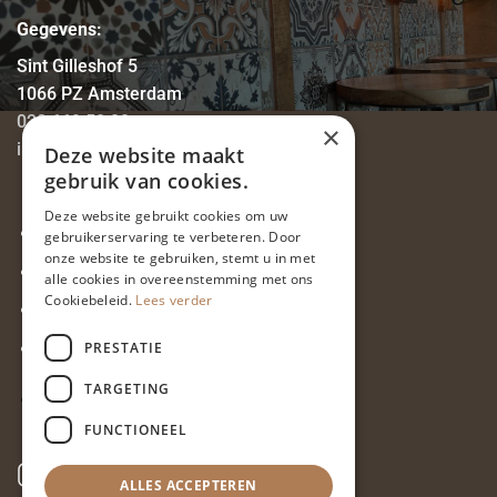
Gegevens:
Sint Gilleshof 5
1066 PZ Amsterdam
020 669 58 80
×
info@eetcafe-thijs.nl
Deze website maakt
gebruik van cookies.
Deze website gebruikt cookies om uw
Privacyverklaring
gebruikerservaring te verbeteren. Door
onze website te gebruiken, stemt u in met
Vacatures
alle cookies in overeenstemming met ons
Cookiebeleid.
Lees verder
Tafelindeling
PRESTATIE
Enquête terras Eetcafé Thijs
TARGETING
FUNCTIONEEL
ALLES ACCEPTEREN