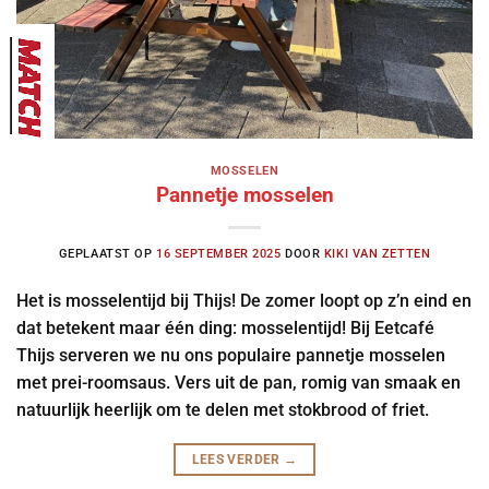
MOSSELEN
Pannetje mosselen
GEPLAATST OP
16 SEPTEMBER 2025
DOOR
KIKI VAN ZETTEN
Het is mosselentijd bij Thijs! De zomer loopt op z’n eind en
dat betekent maar één ding: mosselentijd! Bij Eetcafé
Thijs serveren we nu ons populaire pannetje mosselen
met prei-roomsaus. Vers uit de pan, romig van smaak en
natuurlijk heerlijk om te delen met stokbrood of friet.
LEES VERDER
→