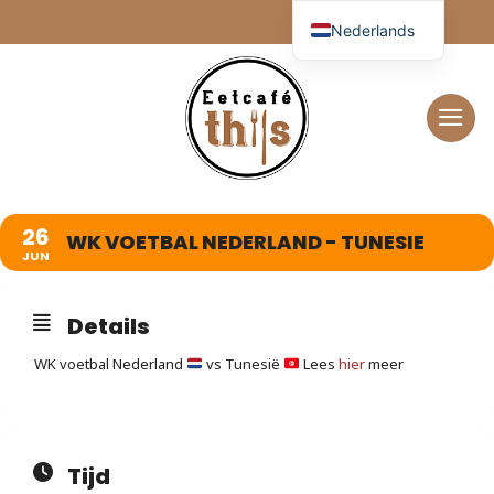
Ga
Nederlands
naar
inhoud
26
WK VOETBAL NEDERLAND - TUNESIE
JUN
Details
WK voetbal Nederland
vs Tunesië
Lees
hier
meer
Tijd