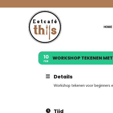
Ga
naar
inhoud
HOME
10
WORKSHOP TEKENEN MET
FEB
Details
Workshop tekenen voor beginners 
Tijd