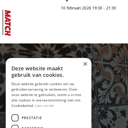
10 februari 2026 19:30 - 21:30
×
Gegevens:
Deze website maakt
gebruik van cookies.
Sint Gilleshof 5
1066 PZ Amsterdam
Deze website gebruikt cookies om uw
020 669 58 80
gebruikerservaring te verbeteren. Door
info@eetcafe-thijs.nl
onze website te gebruiken, stemt u in met
alle cookies in overeenstemming met ons
Cookiebeleid.
Lees verder
PRESTATIE