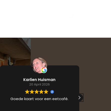
Karlien Huisman
20 April 2026
Goede kaart voor een eetcafé.
Ik ben hier
gezellig en
staat er e